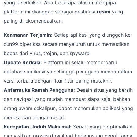
yang disediakan. Ada beberapa alasan mengapa
platform ini dianggap sebagai destinasi
resmi
yang
paling direkomendasikan:
Keamanan Terjamin:
Setiap aplikasi yang diunggah ke
cun99 diperiksa secara menyeluruh untuk memastikan
bebas dari virus, trojan, dan spyware.
Update Berkala:
Platform ini selalu memperbarui
database aplikasinya sehingga pengguna mendapatkan
versi terbaru dengan fitur-fitur paling mutakhir.
Antarmuka Ramah Pengguna:
Desain situs yang bersih
dan navigasi yang mudah membuat siapa saja, bahkan
orang awam sekalipun, dapat menemukan aplikasi yang
mereka cari dengan cepat.
Kecepatan Unduh Maksimal:
Server yang dioptimalkan
memastikan proses download berlangsung cepat tanpa