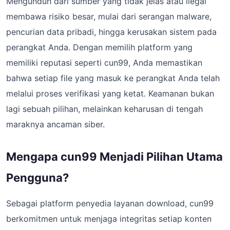
Mengunduh dari sumber yang tidak jelas atau ilegal
membawa risiko besar, mulai dari serangan malware,
pencurian data pribadi, hingga kerusakan sistem pada
perangkat Anda. Dengan memilih platform yang
memiliki reputasi seperti cun99, Anda memastikan
bahwa setiap file yang masuk ke perangkat Anda telah
melalui proses verifikasi yang ketat. Keamanan bukan
lagi sebuah pilihan, melainkan keharusan di tengah
maraknya ancaman siber.
Mengapa cun99 Menjadi Pilihan Utama
Pengguna?
Sebagai platform penyedia layanan download, cun99
berkomitmen untuk menjaga integritas setiap konten