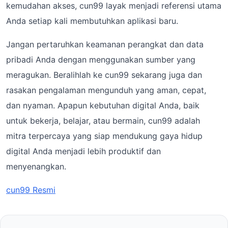
kemudahan akses, cun99 layak menjadi referensi utama
Anda setiap kali membutuhkan aplikasi baru.
Jangan pertaruhkan keamanan perangkat dan data
pribadi Anda dengan menggunakan sumber yang
meragukan. Beralihlah ke cun99 sekarang juga dan
rasakan pengalaman mengunduh yang aman, cepat,
dan nyaman. Apapun kebutuhan digital Anda, baik
untuk bekerja, belajar, atau bermain, cun99 adalah
mitra terpercaya yang siap mendukung gaya hidup
digital Anda menjadi lebih produktif dan
menyenangkan.
cun99 Resmi