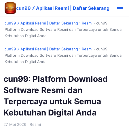
cun99 ⚡ Aplikasi Resmi | Daftar Sekarang
cun99 ⚡ Aplikasi Resmi | Daftar Sekarang
›
Resmi
›
cun99:
Platform Download Software Resmi dan Terpercaya untuk Semua
Kebutuhan Digital Anda
cun99 ⚡ Aplikasi Resmi | Daftar Sekarang
›
Resmi
›
cun99:
Platform Download Software Resmi dan Terpercaya untuk Semua
Kebutuhan Digital Anda
cun99: Platform Download
Software Resmi dan
Terpercaya untuk Semua
Kebutuhan Digital Anda
27 Mei 2026
· Resmi