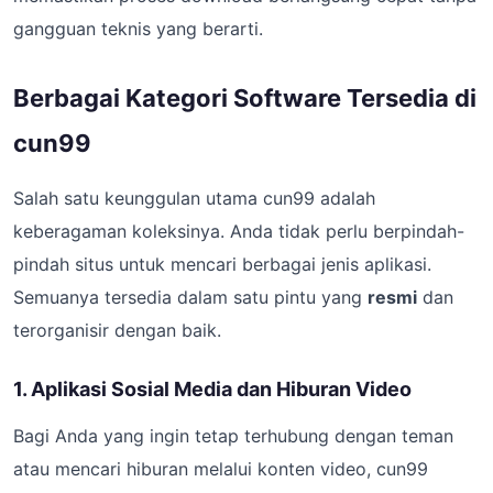
gangguan teknis yang berarti.
Berbagai Kategori Software Tersedia di
cun99
Salah satu keunggulan utama cun99 adalah
keberagaman koleksinya. Anda tidak perlu berpindah-
pindah situs untuk mencari berbagai jenis aplikasi.
Semuanya tersedia dalam satu pintu yang
resmi
dan
terorganisir dengan baik.
1. Aplikasi Sosial Media dan Hiburan Video
Bagi Anda yang ingin tetap terhubung dengan teman
atau mencari hiburan melalui konten video, cun99