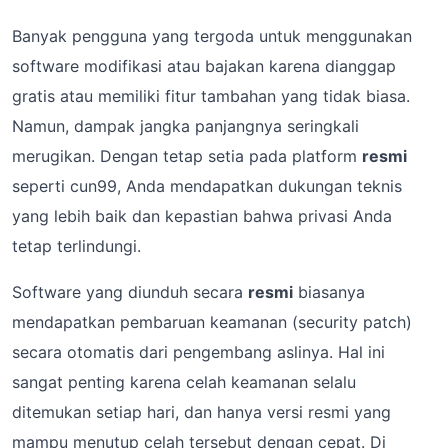
Banyak pengguna yang tergoda untuk menggunakan
software modifikasi atau bajakan karena dianggap
gratis atau memiliki fitur tambahan yang tidak biasa.
Namun, dampak jangka panjangnya seringkali
merugikan. Dengan tetap setia pada platform
resmi
seperti cun99, Anda mendapatkan dukungan teknis
yang lebih baik dan kepastian bahwa privasi Anda
tetap terlindungi.
Software yang diunduh secara
resmi
biasanya
mendapatkan pembaruan keamanan (security patch)
secara otomatis dari pengembang aslinya. Hal ini
sangat penting karena celah keamanan selalu
ditemukan setiap hari, dan hanya versi resmi yang
mampu menutup celah tersebut dengan cepat. Di