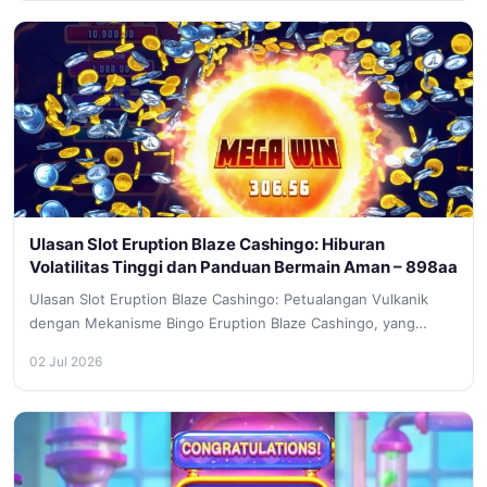
Ulasan Slot Eruption Blaze Cashingo: Hiburan
Volatilitas Tinggi dan Panduan Bermain Aman – 898aa
Ulasan Slot Eruption Blaze Cashingo: Petualangan Vulkanik
dengan Mekanisme Bingo Eruption Blaze Cashingo, yang
dikembangkan oleh Slingshot Studios, hadir sebagai...
02 Jul 2026