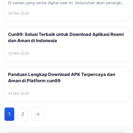
Di zaman yang serba digital saat ini, kebutuhan akan perangkat
lunak atau...
26 Mei 2026
Cun99: Solusi Terbaik untuk Download Aplikasi Resmi
dan Aman di Indonesia
25 Mei 2026
Panduan Lengkap Download APK Terpercaya dan
Aman di Platform cun99
25 Mei 2026
1
2
→