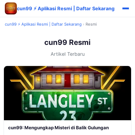
cun99 ⚡ Aplikasi Resmi | Daftar Sekarang
cun99 ⚡ Aplikasi Resmi | Daftar Sekarang
›
Resmi
cun99 Resmi
Artikel Terbaru
cun99: Mengungkap Misteri di Balik Gulungan