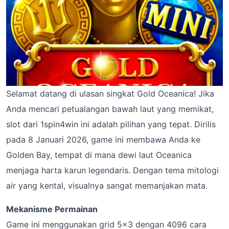
Selamat datang di ulasan singkat Gold Oceanica! Jika
Anda mencari petualangan bawah laut yang memikat,
slot dari 1spin4win ini adalah pilihan yang tepat. Dirilis
pada 8 Januari 2026, game ini membawa Anda ke
Golden Bay, tempat di mana dewi laut Oceanica
menjaga harta karun legendaris. Dengan tema mitologi
air yang kental, visualnya sangat memanjakan mata.
Mekanisme Permainan
Game ini menggunakan grid 5×3 dengan 4096 cara