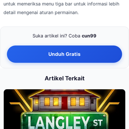
untuk memeriksa menu tiga bar untuk informasi lebih
detail mengenai aturan permainan.
Suka artikel ini? Coba
cun99
Unduh Gratis
Artikel Terkait