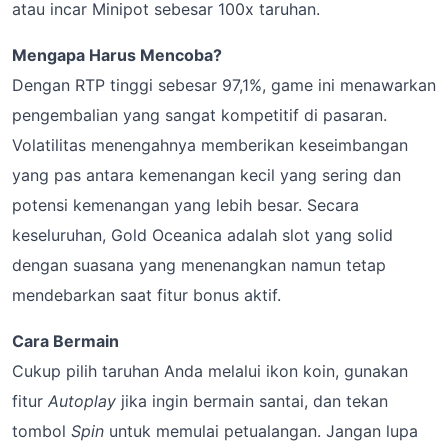
atau incar Minipot sebesar 100x taruhan.
Mengapa Harus Mencoba?
Dengan RTP tinggi sebesar 97,1%, game ini menawarkan
pengembalian yang sangat kompetitif di pasaran.
Volatilitas menengahnya memberikan keseimbangan
yang pas antara kemenangan kecil yang sering dan
potensi kemenangan yang lebih besar. Secara
keseluruhan, Gold Oceanica adalah slot yang solid
dengan suasana yang menenangkan namun tetap
mendebarkan saat fitur bonus aktif.
Cara Bermain
Cukup pilih taruhan Anda melalui ikon koin, gunakan
fitur
Autoplay
jika ingin bermain santai, dan tekan
tombol
Spin
untuk memulai petualangan. Jangan lupa