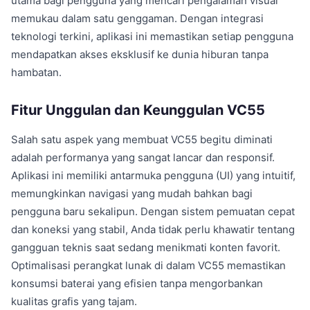
utama bagi pengguna yang mencari pengalaman visual
memukau dalam satu genggaman. Dengan integrasi
teknologi terkini, aplikasi ini memastikan setiap pengguna
mendapatkan akses eksklusif ke dunia hiburan tanpa
hambatan.
Fitur Unggulan dan Keunggulan VC55
Salah satu aspek yang membuat VC55 begitu diminati
adalah performanya yang sangat lancar dan responsif.
Aplikasi ini memiliki antarmuka pengguna (UI) yang intuitif,
memungkinkan navigasi yang mudah bahkan bagi
pengguna baru sekalipun. Dengan sistem pemuatan cepat
dan koneksi yang stabil, Anda tidak perlu khawatir tentang
gangguan teknis saat sedang menikmati konten favorit.
Optimalisasi perangkat lunak di dalam VC55 memastikan
konsumsi baterai yang efisien tanpa mengorbankan
kualitas grafis yang tajam.