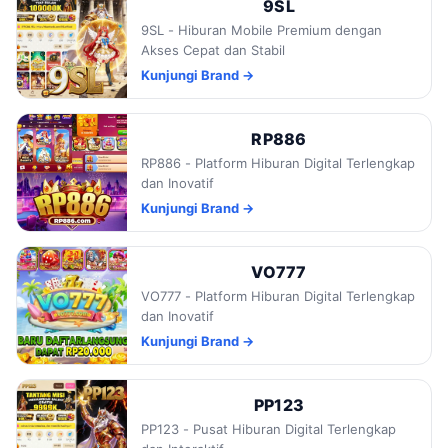
9SL
9SL - Hiburan Mobile Premium dengan
Akses Cepat dan Stabil
Kunjungi Brand →
RP886
RP886 - Platform Hiburan Digital Terlengkap
dan Inovatif
Kunjungi Brand →
VO777
VO777 - Platform Hiburan Digital Terlengkap
dan Inovatif
Kunjungi Brand →
PP123
PP123 - Pusat Hiburan Digital Terlengkap