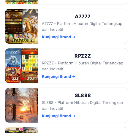
A7777
A7777 - Platform Hiburan Digital Terlengkap
dan Inovatif
Kunjungi Brand →
RPZZZ
RPZZZ - Platform Hiburan Digital Terlengkap
dan Inovatif
Kunjungi Brand →
SL888
SL888 - Platform Hiburan Digital Terlengkap
dan Inovatif
Kunjungi Brand →