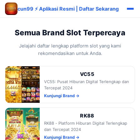
cun99 ⚡ Aplikasi Resmi | Daftar Sekarang
Semua Brand Slot Terpercaya
Jelajahi daftar lengkap platform slot yang kami
rekomendasikan untuk Anda.
VC55
VC55: Pusat Hiburan Digital Terlengkap dan
Tercepat 2024
Kunjungi Brand →
RK88
RK88 - Platform Hiburan Digital Terlengkap
dan Tercepat 2024
Kunjungi Brand →